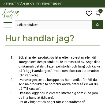
FRAKT FRÅN 69 KR - FRI FRAKT 699 KR
check
Meny
0
Anta
Favorit
Kundv
Hur handlar jag?
Sök efter den produkt du letar efter i sökrutan eller välj
kategori och den produkt du är intresserad av. Ange dina
önskemål i detalj (till exempel storlek och färg) och klicka
på "Lägg i varukorgen." Produkten placeras automatiskt
i din varukorg.
I varukorgen ser du beloppet du har handlat för. Vill du
se dina produkter, ta bort eller ändra antal så klickar du
på "Till kassan".
I kassan loggar du in eller registrerar dig som kund (om
du inte handlat tidigare).
Det är viktigt att du anger rätt e-postadress då