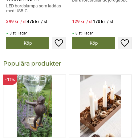
Burk föreställande jordgubbe
LED bordslampa som laddas
med USB-C
399
kr
/
st
475
kr
/
st
129
kr
/
st
170
kr
/
st
3 st i lager
8 st i lager
Lägg till i favoriter
Lägg til
Populära produkter
12
%