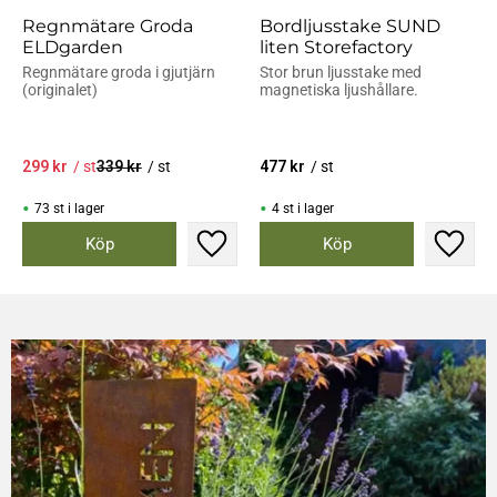
Regnmätare Groda
Bordljusstake SUND
ELDgarden
liten Storefactory
Regnmätare groda i gjutjärn
Stor brun ljusstake med
(originalet)
magnetiska ljushållare.
299
kr
/
st
339
kr
/
st
477
kr
/
st
73 st i lager
4 st i lager
Lägg till i favoriter
Lägg til