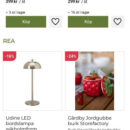
399
kr
/
st
299
kr
/
st
3 st i lager
16 st i lager
Lägg till i favoriter
Lägg til
REA
16
%
24
%
Udine LED
Gårdby Jordgubbe
bordslampa
burk Storefactory
wikholmform