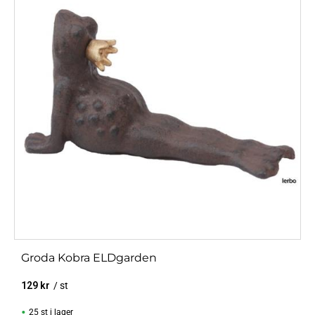
Groda Kobra ELDgarden
129
kr
/
st
25 st i lager