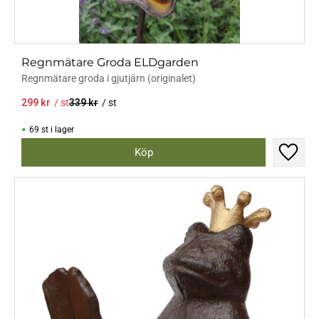
Regnmätare Groda ELDgarden
Regnmätare groda i gjutjärn (originalet)
299
kr
/
st
339
kr
/
st
69 st i lager
Lägg til