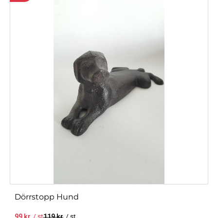
Dörrstopp Hund
99
kr
/
st
119
kr
/
st