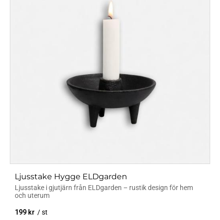
Ljusstake Hygge ELDgarden
Ljusstake i gjutjärn från ELDgarden – rustik design för hem
och uterum
199
kr
/
st