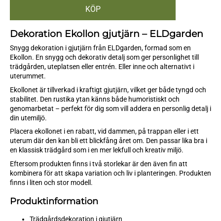
Dekoration Ekollon gjutjärn – ELDgarden
Snygg dekoration i gjutjärn från ELDgarden, formad som en
Ekollon. En snygg och dekorativ detalj som ger personlighet till
trädgården, uteplatsen eller entrén. Eller inne och alternativt i
uterummet.
Ekollonet är tillverkad i kraftigt gjutjärn, vilket ger både tyngd och
stabilitet. Den rustika ytan känns både humoristiskt och
genomarbetat – perfekt för dig som vill addera en personlig detalj i
din utemiljö.
Placera ekollonet i en rabatt, vid dammen, på trappan eller i ett
uterum där den kan bli ett blickfång året om. Den passar lika bra i
en klassisk trädgård som i en mer lekfull och kreativ miljö.
Eftersom produkten finns i två storlekar är den även fin att
kombinera för att skapa variation och liv i planteringen. Produkten
finns i liten och stor modell.
Produktinformation
Trädgårdsdekoration i gjutjärn