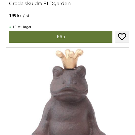
Groda skuldra ELDgarden
199
kr
/
st
13 st i lager
Lägg til