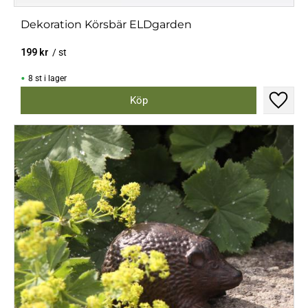
Dekoration Körsbär ELDgarden
199
kr
/
st
8 st i lager
Lägg til