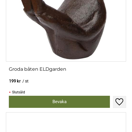
Groda båten ELDgarden
199
kr
/
st
Slutsåld
Lägg til