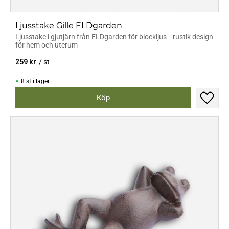
Ljusstake Gille ELDgarden
Ljusstake i gjutjärn från ELDgarden för blockljus– rustik design
för hem och uterum
259
kr
/
st
8 st i lager
Lägg til