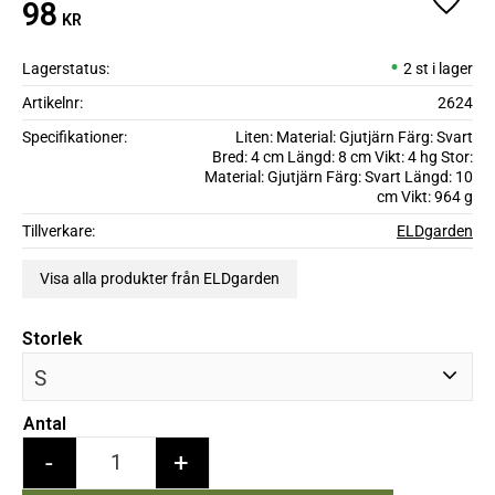
98
Lägg ti
KR
Lagerstatus
2 st i lager
Artikelnr
2624
Specifikationer
Liten: Material: Gjutjärn Färg: Svart
Bred: 4 cm Längd: 8 cm Vikt: 4 hg Stor:
Material: Gjutjärn Färg: Svart Längd: 10
cm Vikt: 964 g
Tillverkare
ELDgarden
Visa alla produkter från ELDgarden
Storlek
Antal
-
+