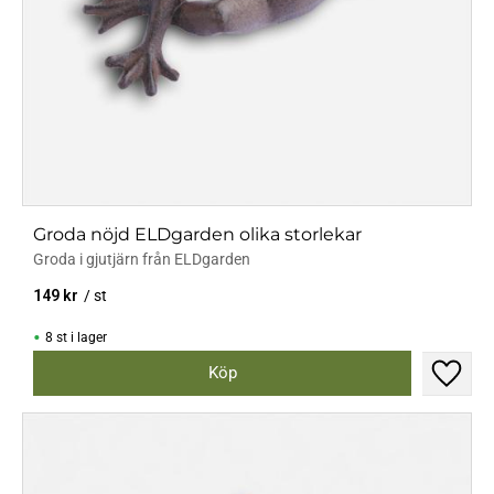
Groda nöjd ELDgarden olika storlekar
Groda i gjutjärn från ELDgarden
149
kr
/
st
8 st i lager
Lägg til