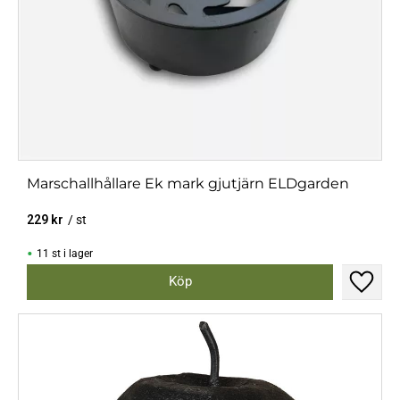
Marschallhållare Ek mark gjutjärn ELDgarden
229
kr
/
st
11 st i lager
Lägg til