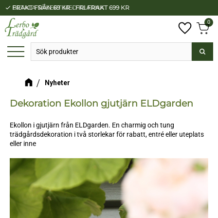
FRAKT FRÅN 69 KR - FRI FRAKT 699 KR
BETALA SÄKERT MED KLARNA
check
check
Meny
0
Anta
Favorit
Kundv
Nyheter
Dekoration Ekollon gjutjärn ELDgarden
Ekollon i gjutjärn från ELDgarden. En charmig och tung
trädgårdsdekoration i två storlekar för rabatt, entré eller uteplats
eller inne