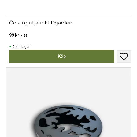
Ödla i gjutjärn ELDgarden
99
kr
/
st
9 st i lager
Lägg til