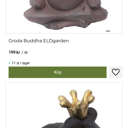
Groda Buddha ELDgarden
199
kr
/
st
11 st i lager
Lägg til