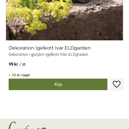
Dekoration Igelkott Ivar ELDgarden
Dekoration i gjutjärn Igelkott från ELDgraden
99
kr
/
st
10 st i lager
Lägg til