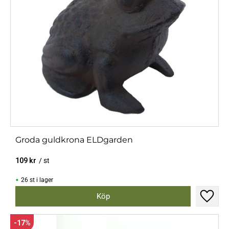
Groda guldkrona ELDgarden
109
kr
/
st
26 st i lager
Lägg til
17
%