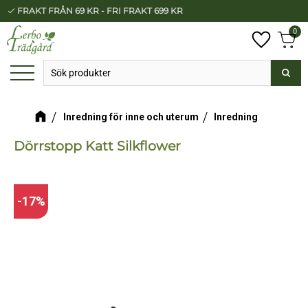
FRAKT FRÅN 69 KR - FRI FRAKT 699 KR
check
Meny
0
Anta
Favorit
Kundv
Inredning för inne och uterum
Inredning
Dörrstopp Katt Silkflower
17
%