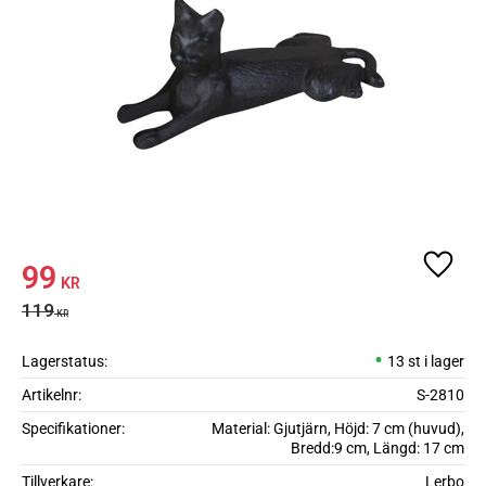
Nedsatt pris:
99
Lägg ti
KR
Ordinarie pris:
119
KR
Lagerstatus
13 st i lager
Artikelnr
S-2810
Specifikationer
Material: Gjutjärn, Höjd: 7 cm (huvud),
Bredd:9 cm, Längd: 17 cm
Tillverkare
Lerbo