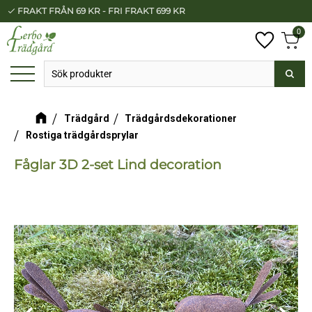
FRAKT FRÅN 69 KR - FRI FRAKT 699 KR
check
Meny
0
Anta
Favorit
Kundv
Trädgård
Trädgårdsdekorationer
Rostiga trädgårdsprylar
Fåglar 3D 2-set Lind decoration