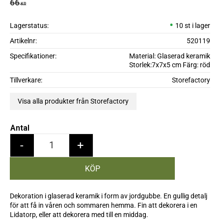
Ordinarie pris:
66
KR
Lagerstatus
10 st i lager
Artikelnr
520119
Specifikationer
Material: Glaserad keramik
Storlek:7x7x5 cm Färg: röd
Tillverkare
Storefactory
Visa alla produkter från Storefactory
Antal
-
+
Dekoration i glaserad keramik i form av jordgubbe. En gullig detalj
för att få in våren och sommaren hemma. Fin att dekorera i en
Lidatorp, eller att dekorera med till en middag.