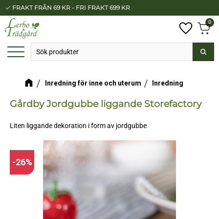
FRAKT FRÅN 69 KR - FRI FRAKT 699 KR
check
Meny
0
Anta
Favorit
Kundv
Inredning för inne och uterum
Inredning
Gårdby Jordgubbe liggande Storefactory
Liten liggande dekoration i form av jordgubbe
26
%