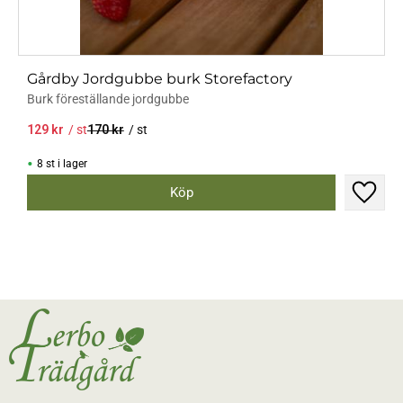
Gårdby Jordgubbe burk Storefactory
Burk föreställande jordgubbe
129
kr
/
st
170
kr
/
st
8 st i lager
Lägg til