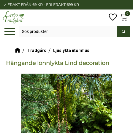
FRAKT FRÅN 69 KR - FRI FRAKT 699 KR
check
Meny
0
Anta
Favorit
Kundv
Trädgård
Ljuslykta utomhus
Hängande lönnlykta Lind decoration