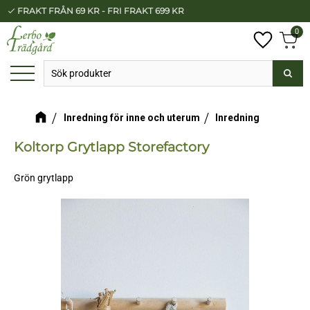
FRAKT FRÅN 69 KR - FRI FRAKT 699 KR
check
Meny
0
Anta
Favorit
Kundv
Inredning för inne och uterum
Inredning
Koltorp Grytlapp Storefactory
Grön grytlapp