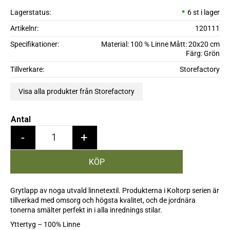
Lagerstatus
6 st i lager
Artikelnr
120111
Specifikationer
Material: 100 % Linne Mått: 20x20 cm
Färg: Grön
Tillverkare
Storefactory
Visa alla produkter från Storefactory
Antal
-
+
Grytlapp av noga utvald linnetextil. Produkterna i Koltorp serien är
tillverkad med omsorg och högsta kvalitet, och de jordnära
tonerna smälter perfekt in i alla inrednings stilar.
Yttertyg – 100% Linne