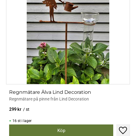
Regnmätare Älva Lind Decoration
Regnmätare på pinne från Lind Decoration
299
kr
/
st
16 st i lager
Lägg til