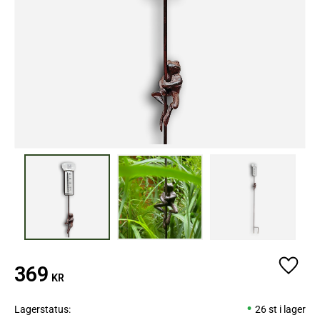
369
Lägg ti
KR
Lagerstatus
26 st i lager