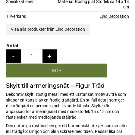
Specifikationer
Material: Rostig plåt Storlek ca 14 x 14
cm
Tillverkare
Lind Decoration
Visa alla produkter från Lind Decoration
Antal
-
+
Skylt till armeringsnät – Figur Träd
Dekorativ skylt i rostig metall med ett utstansat motiv av trä som
skapar en känsla av en frodig trädgård. En stilfull detalj som ger
din trädgård en personlig och levande känsla. Skylten är
anpassad för armeringsnät med maskstorlek 15 x 15 cm och
fästs enkelt med medföljande ståltråd.
Den naturliga rostfinishen ger ett harmoniskt uttryck som smälter
in i trädgårdsmiljön och blir vackrare med tiden. Passar lika bra