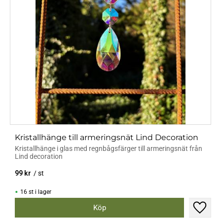
Kristallhänge till armeringsnät Lind Decoration
Kristallhänge i glas med regnbågsfärger till armeringsnät från
Lind decoration
99
kr
/
st
16 st i lager
Lägg til