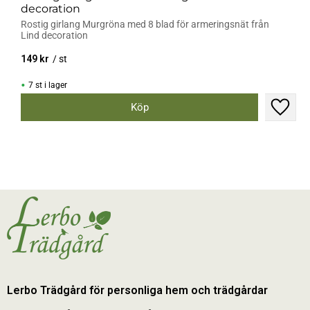
decoration
Rostig girlang Murgröna med 8 blad för armeringsnät från
Lind decoration
149
kr
/
st
7 st i lager
Lägg til
Lerbo Trädgård för personliga hem och trädgårdar