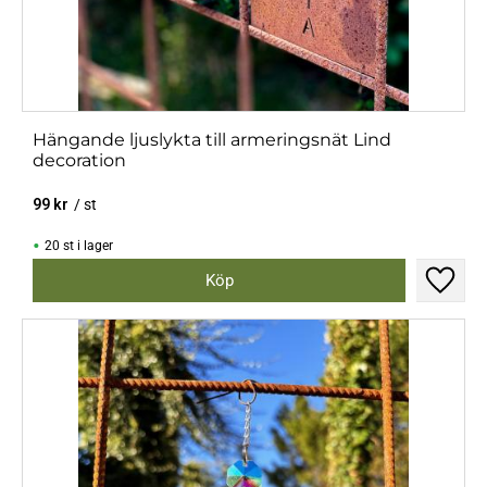
Hängande ljuslykta till armeringsnät Lind
decoration
99
kr
/
st
20 st i lager
Lägg til