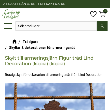
FRAKT FRÅN 69 KR - FRI FRAKT 699 KR
BETALA SÄKERT MED KLARNA
check
check
Meny
0
Anta
Favorit
Kundv
Trädgård
Skyltar & dekorationer för armeringsnät
Skylt till armeringsjärn Figur träd Lind
Decoration (kopia) (kopia)
Rostig skylt för dekoration till armeringsnät från Lind Decoration