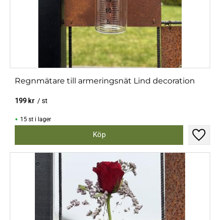
Regnmätare till armeringsnät Lind decoration
199
kr
/
st
15 st i lager
Lägg til