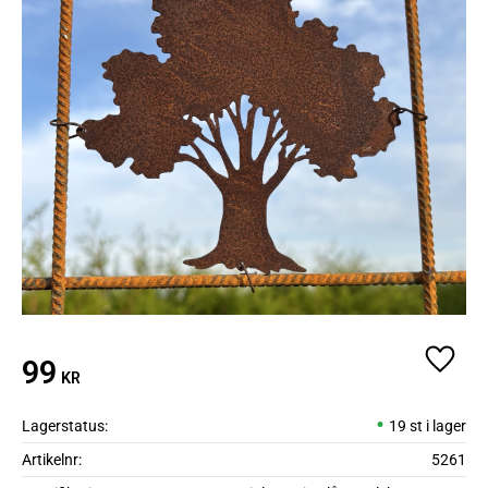
99
Lägg ti
KR
Lagerstatus
19 st i lager
Artikelnr
5261