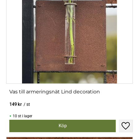
Vas till armeringsnät Lind decoration
149
kr
/
st
10 st i lager
Lägg til