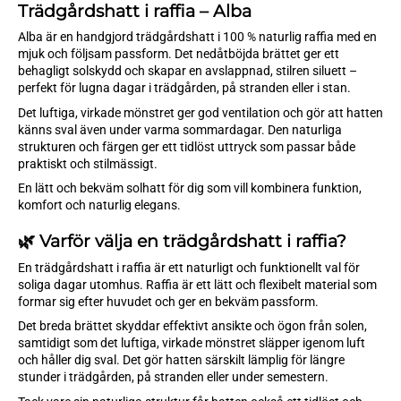
Trädgårdshatt i raffia – Alba
Alba är en handgjord trädgårdshatt i 100 % naturlig raffia med en
mjuk och följsam passform. Det nedåtböjda brättet ger ett
behagligt solskydd och skapar en avslappnad, stilren siluett –
perfekt för lugna dagar i trädgården, på stranden eller i stan.
Det luftiga, virkade mönstret ger god ventilation och gör att hatten
känns sval även under varma sommardagar. Den naturliga
strukturen och färgen ger ett tidlöst uttryck som passar både
praktiskt och stilmässigt.
En lätt och bekväm solhatt för dig som vill kombinera funktion,
komfort och naturlig elegans.
🌿 Varför välja en trädgårdshatt i raffia?
En trädgårdshatt i raffia är ett naturligt och funktionellt val för
soliga dagar utomhus. Raffia är ett lätt och flexibelt material som
formar sig efter huvudet och ger en bekväm passform.
Det breda brättet skyddar effektivt ansikte och ögon från solen,
samtidigt som det luftiga, virkade mönstret släpper igenom luft
och håller dig sval. Det gör hatten särskilt lämplig för längre
stunder i trädgården, på stranden eller under semestern.