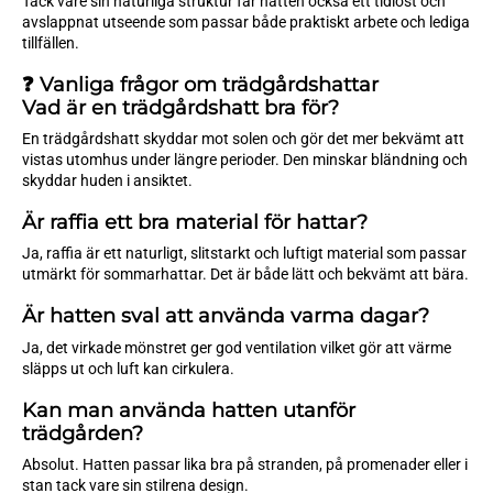
Tack vare sin naturliga struktur får hatten också ett tidlöst och
avslappnat utseende som passar både praktiskt arbete och lediga
tillfällen.
❓ Vanliga frågor om trädgårdshattar
Vad är en trädgårdshatt bra för?
En trädgårdshatt skyddar mot solen och gör det mer bekvämt att
vistas utomhus under längre perioder. Den minskar bländning och
skyddar huden i ansiktet.
Är raffia ett bra material för hattar?
Ja, raffia är ett naturligt, slitstarkt och luftigt material som passar
utmärkt för sommarhattar. Det är både lätt och bekvämt att bära.
Är hatten sval att använda varma dagar?
Ja, det virkade mönstret ger god ventilation vilket gör att värme
släpps ut och luft kan cirkulera.
Kan man använda hatten utanför
trädgården?
Absolut. Hatten passar lika bra på stranden, på promenader eller i
stan tack vare sin stilrena design.