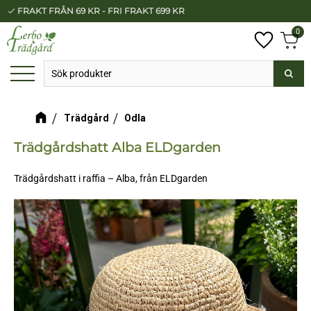
FRAKT FRÅN 69 KR - FRI FRAKT 699 KR
check
Meny
0
Anta
Favorit
Kundv
Trädgård
Odla
Trädgårdshatt Alba ELDgarden
Trädgårdshatt i raffia – Alba, från ELDgarden