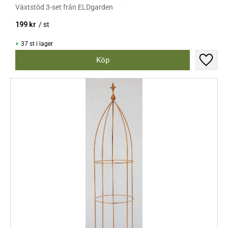
Växtstöd 3-set från ELDgarden
199
kr
/
st
37 st i lager
Lägg til