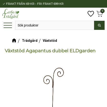
FRAKT FRÅN 69 KR - FRI FRAKT 699 KR
BETALA SÄKERT MED KLARNA
check
check
Meny
0
Anta
Favorit
Kundv
Trädgård
Växtstöd
Växtstöd Agapantus dubbel ELDgarden