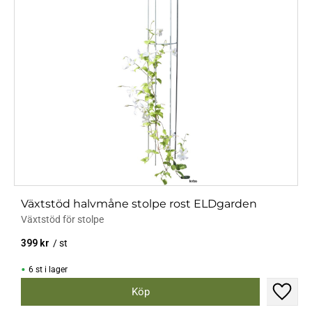
Växtstöd halvmåne stolpe rost ELDgarden
Växtstöd för stolpe
399
kr
/
st
6 st i lager
Lägg til