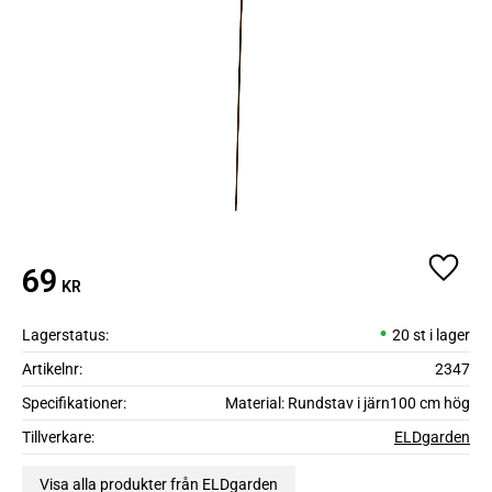
69
Lägg ti
KR
Lagerstatus
20 st i lager
Artikelnr
2347
Specifikationer
Material: Rundstav i järn100 cm hög
Tillverkare
ELDgarden
Visa alla produkter från ELDgarden