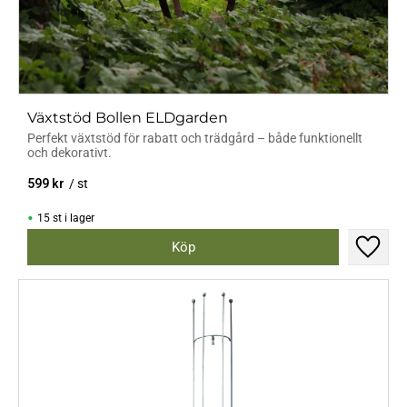
Växtstöd Bollen ELDgarden
Perfekt växtstöd för rabatt och trädgård – både funktionellt
och dekorativt.
599
kr
/
st
15 st i lager
Lägg til