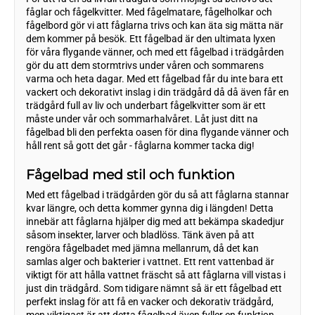
fåglar och fågelkvitter. Med fågelmatare, fågelholkar och
fågelbord gör vi att fåglarna trivs och kan äta sig mätta när
dem kommer på besök. Ett fågelbad är den ultimata lyxen
för våra flygande vänner, och med ett fågelbad i trädgården
gör du att dem stormtrivs under våren och sommarens
varma och heta dagar. Med ett fågelbad får du inte bara ett
vackert och dekorativt inslag i din trädgård då då även får en
trädgård full av liv och underbart fågelkvitter som är ett
måste under vår och sommarhalvåret. Låt just ditt na
fågelbad bli den perfekta oasen för dina flygande vänner och
håll rent så gott det går - fåglarna kommer tacka dig!
Fågelbad med stil och funktion
Med ett fågelbad i trädgården gör du så att fåglarna stannar
kvar längre, och detta kommer gynna dig i längden! Detta
innebär att fåglarna hjälper dig med att bekämpa skadedjur
såsom insekter, larver och bladlöss. Tänk även på att
rengöra fågelbadet med jämna mellanrum, då det kan
samlas alger och bakterier i vattnet. Ett rent vattenbad är
viktigt för att hålla vattnet fräscht så att fåglarna vill vistas i
just din trädgård. Som tidigare nämnt så är ett fågelbad ett
perfekt inslag för att få en vacker och dekorativ trädgård,
men viktigast är att detta fågelbad även fyller en funktion.