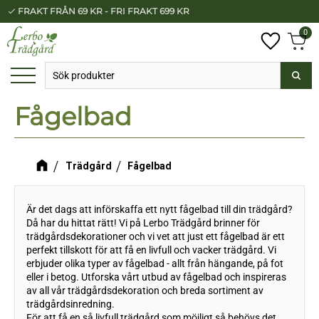
FRAKT FRÅN 69 KR - FRI FRAKT 699 KR
check
Meny
0
Anta
Favorit
Kundv
Fågelbad
Trädgård
Fågelbad
Är det dags att införskaffa ett nytt fågelbad till din trädgård?
Då har du hittat rätt! Vi på Lerbo Trädgård brinner för
trädgårdsdekorationer och vi vet att just ett fågelbad är ett
perfekt tillskott för att få en livfull och vacker trädgård. Vi
erbjuder olika typer av fågelbad - allt från hängande, på fot
eller i betog. Utforska vårt utbud av fågelbad och inspireras
av all vår trädgårdsdekoration och breda sortiment av
trädgårdsinredning.
För att få en så livfull trädgård som möjligt så behövs det