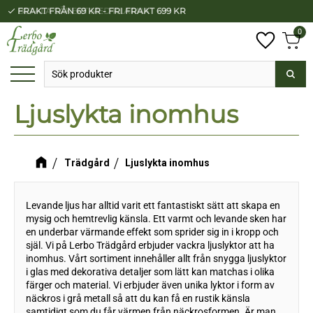
FRAKT FRÅN 69 KR - FRI FRAKT 699 KR
BETALA SÄKERT MED KLARNA
check
check
Meny
0
Anta
Favorit
Kundv
Ljuslykta inomhus
Trädgård
Ljuslykta inomhus
Levande ljus har alltid varit ett fantastiskt sätt att skapa en
mysig och hemtrevlig känsla. Ett varmt och levande sken har
en underbar värmande effekt som sprider sig in i kropp och
själ. Vi på Lerbo Trädgård erbjuder vackra ljuslyktor att ha
inomhus. Vårt sortiment innehåller allt från snygga ljuslyktor
i glas med dekorativa detaljer som lätt kan matchas i olika
färger och material. Vi erbjuder även unika lyktor i form av
näckros i grå metall så att du kan få en rustik känsla
samtidigt som du får värmen från näckrosformen. Är man