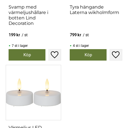
Svamp med
Tyra hängande
värmeljushållare i
Laterna wikholmform
botten Lind
Decoration
199
kr
/
st
799
kr
/
st
7 st i lager
4 st i lager
Lägg till i favoriter
Lägg til
Värmeljus LED