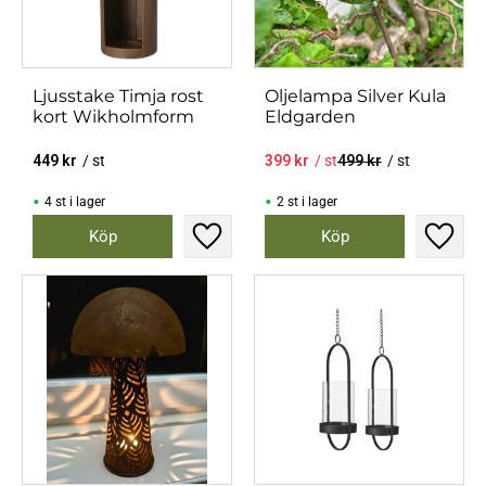
Ljusstake Timja rost
Oljelampa Silver Kula
kort Wikholmform
Eldgarden
449
kr
/
st
399
kr
/
st
499
kr
/
st
4 st i lager
2 st i lager
Lägg till i favoriter
Lägg til