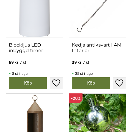
Blockljus LED
Kedja antiksvart I AM
inbyggd timer
Interior
89
kr
/
st
39
kr
/
st
8 st i lager
35 st i lager
Lägg till i favoriter
Lägg til
20
%