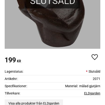
SLUTSÅLD
199
Lägg ti
KR
Lagerstatus
Slutsåld
Artikelnr
2071
Specifikationer
Material: målad gjutjärn
Tillverkare
ELDgarden
Visa alla produkter från ELDgarden