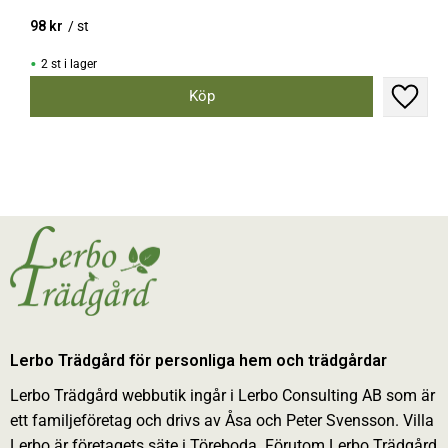
98
kr
/
st
2 st i lager
Lägg til
Lerbo Trädgård för personliga hem och trädgårdar
Lerbo Trädgård webbutik ingår i Lerbo Consulting AB som är
ett familjeföretag och drivs av Åsa och Peter Svensson. Villa
Lerbo är företagets säte i Töreboda. Förutom Lerbo Trädgård