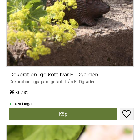
Dekoration Igelkott Ivar ELDgarden
Dekoration i gjutjärn Igelkott från ELDgraden
99
kr
/
st
10 st i lager
Lägg til