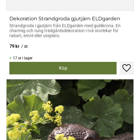
Dekoration Strandgroda gjutjärn ELDgarden
Strandgroda i gjutjärn från ELDgarden med guldkrona. En
charmig och tung trädgårdsdekoration i två storlekar för
rabatt, entré eller uteplats.
79
kr
/
st
17 st i lager
Lägg til