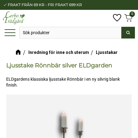
FRAKT FRÅN 69 KR - FRI FRAKT 699 KR
check
Meny
0
Anta
Favorit
Kundv
Inredning för inne och uterum
Ljusstakar
Ljusstake Rönnbär silver ELDgarden
ELDgardens klassiska ljusstake Rönnbär i en ny silvrig blank
finish.