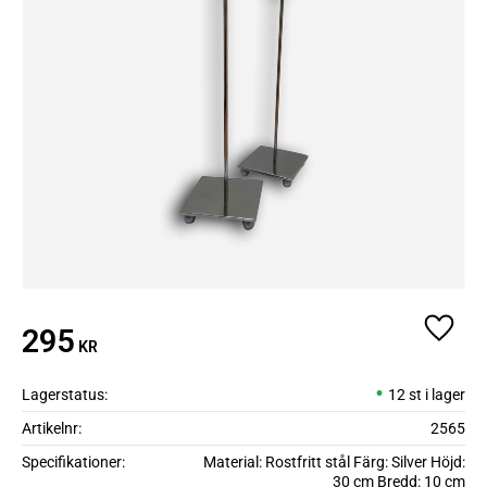
295
Lägg ti
KR
Lagerstatus
12 st i lager
Artikelnr
2565
Specifikationer
Material: Rostfritt stål Färg: Silver Höjd:
30 cm Bredd: 10 cm