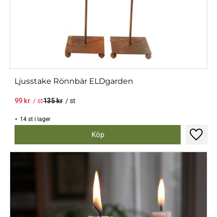
Ljusstake Rönnbär ELDgarden
99
kr
/
st
135
kr
/
st
14 st i lager
Lägg til