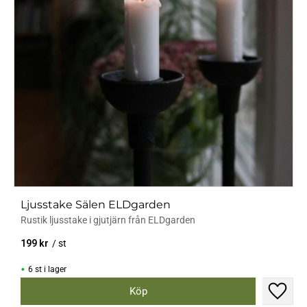
Ljusstake Sälen ELDgarden
Rustik ljusstake i gjutjärn från ELDgarden
199
kr
/
st
6 st i lager
Lägg til