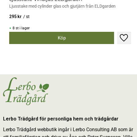
Ljusstake med cylinder glas och gjutjärn från ELDgarden
295
kr
/
st
8 st i lager
Lägg til
Lerbo Trädgård för personliga hem och trädgårdar
Lerbo Trädgård webbutik ingår i Lerbo Consulting AB som är