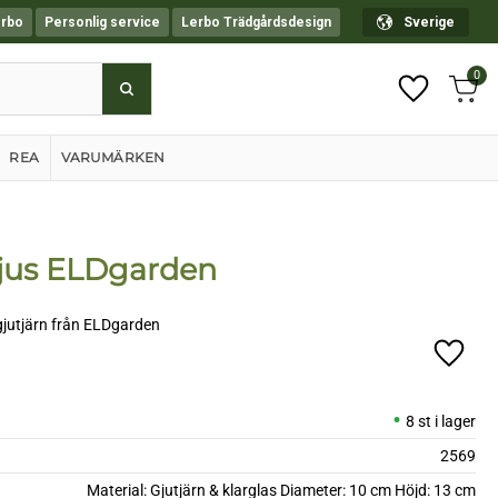
erbo
Personlig service
Lerbo Trädgårdsdesign
Sverige
0
Anta
Favorit
Kundv
REA
VARUMÄRKEN
ljus ELDgarden
gjutjärn från ELDgarden
Lägg ti
8 st i lager
2569
Material: Gjutjärn & klarglas Diameter: 10 cm Höjd: 13 cm