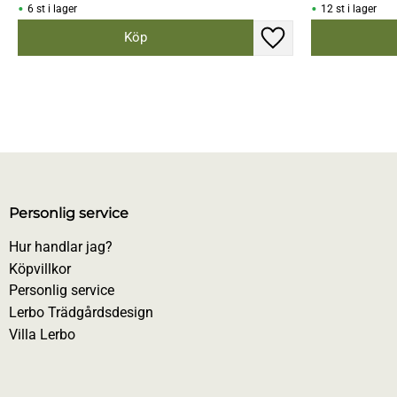
6 st i lager
12 st i lager
Lägg till i favoriter
Personlig service
Hur handlar jag?
Köpvillkor
Personlig service
Lerbo Trädgårdsdesign
Villa Lerbo