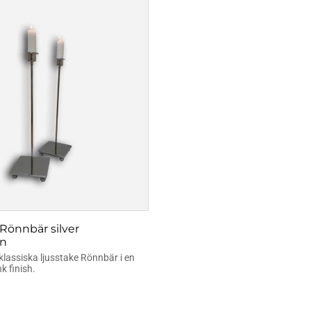
 Rönnbär silver
n
lassiska ljusstake Rönnbär i en
nk finish.