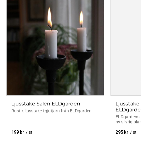
Ljusstake Sälen ELDgarden
Ljusstake
ELDgarde
Rustik ljusstake i gjutjärn från ELDgarden
ELDgardens k
ny silvrig bla
199
kr
/
st
295
kr
/
st