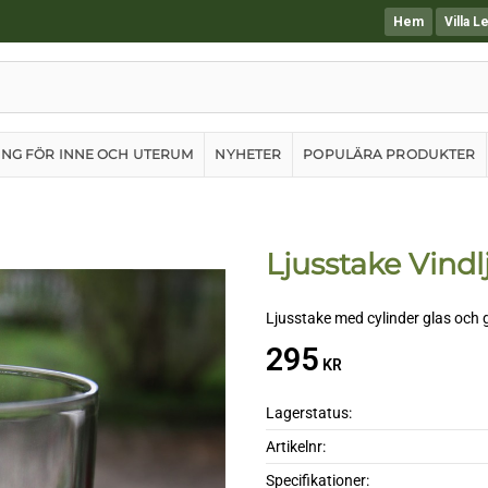
Hem
Villa L
ING FÖR INNE OCH UTERUM
NYHETER
POPULÄRA PRODUKTER
Ljusstake Vind
Ljusstake med cylinder glas och 
295
KR
Lagerstatus
Artikelnr
Specifikationer